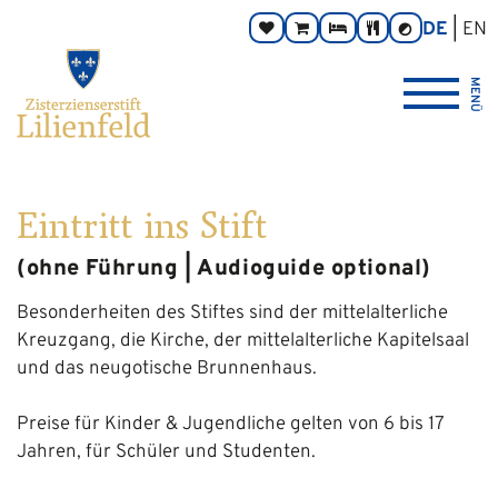
Zum
Hauptnavigation
Zur
Seitenbereiche:
DE
EN
Spenden
Online-
Zimmer
Taverne
Kontrast
Inhalt
Footernavigation
umschalten
Shop
Logo
MENÜ
Zisterzienserstift
Lilienfeld
verlinkt
zur
Startseite
Eintritt ins Stift
(ohne Führung | Audioguide optional)
Besonderheiten des Stiftes sind der mittelalterliche
Kreuzgang, die Kirche, der mittelalterliche Kapitelsaal
und das neugotische Brunnenhaus.
Preise für Kinder & Jugendliche gelten von 6 bis 17
Jahren, für Schüler und Studenten.