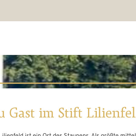
u Gast im Stift Lilienfel
Lilienfeld ist ein Ort des Staunens. Als größte mitte