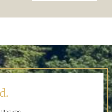
d.
lalterliche