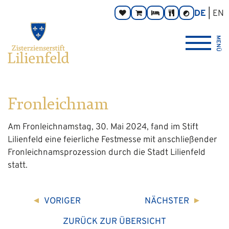
Zum
Hauptnavigation
Zur
Seitenbereiche:
DE
EN
Spenden
Online-
Zimmer
Taverne
Kontrast
Inhalt
Footernavigation
umschalten
Shop
Logo
MENÜ
Zisterzienserstift
Lilienfeld
verlinkt
zur
Startseite
Fronleichnam
Am Fronleichnamstag, 30. Mai 2024, fand im Stift
Lilienfeld eine feierliche Festmesse mit anschließender
Fronleichnamsprozession durch die Stadt Lilienfeld
statt.
VORIGER
NÄCHSTER
ZURÜCK ZUR ÜBERSICHT