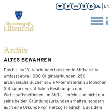
Zum
Hauptnavigation
Zur
Seitenbereiche:
DE
EN
Spenden
Online-
Zimmer
Taverne
Kontrast
Inhalt
Footernavigation
umschalten
Shop
Logo
MENÜ
Zisterzienserstift
Lilienfeld
verlinkt
zur
Startseite
Archiv
ALTES BEWAHREN
Das bis ins 13. Jahrhundert reichende Stiftsarchiv
umfasst etwa 1.500 Originalurkunden, 250
archivalische Bücher sowie Aktenmaterial zu Mönchen,
Stiftspfarren, stiftlichen Besitzungen und
Wirtschaftsbetrieben. Im Stift Lilienfeld sind nicht nur
seine beiden Gründungsurkunden erhalten, sondern
auch eine Urkunde von Herzog Friedrich II. aus dem