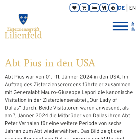
Zum
Hauptnavigation
Zur
Seitenbereiche:
DE
EN
Spenden
Online-
Zimmer
Taverne
Kontrast
Inhalt
Footernavigation
umschalten
Shop
Logo
MENÜ
Zisterzienserstift
Lilienfeld
verlinkt
zur
Startseite
Abt Pius in den USA
Abt Pius war von 01. -11. Jänner 2024 in den USA. Im
Auftrag des Zisterzienserordens führte er zusammen
mit Generalabt Mauro-Giuseppe Lepori die kanonische
Visitation in der Zisterzienserabtei „Our Lady of
Dallas“ durch. Beide Visitatoren waren anwesend, als
am 7. Jänner 2024 die Mitbrüder von Dallas ihren Abt
Peter Verhalen für eine weitere Periode von sechs
Jahren zum Abt wiederwählten. Das Bild zeigt den