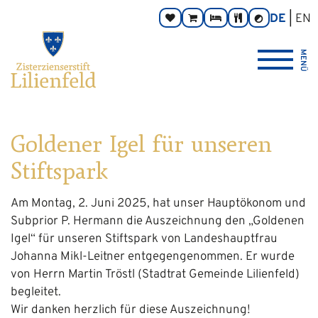
Zum
Hauptnavigation
Zur
Seitenbereiche:
DE
EN
Spenden
Online-
Zimmer
Taverne
Kontrast
Inhalt
Footernavigation
umschalten
Shop
Logo
MENÜ
Zisterzienserstift
Lilienfeld
verlinkt
zur
Startseite
Goldener Igel für unseren
Stiftspark
Am Montag, 2. Juni 2025, hat unser Hauptökonom und
Subprior P. Hermann die Auszeichnung den „Goldenen
Igel“ für unseren Stiftspark von Landeshauptfrau
Johanna Mikl-Leitner entgegengenommen. Er wurde
von Herrn Martin Tröstl (Stadtrat Gemeinde Lilienfeld)
begleitet.
Wir danken herzlich für diese Auszeichnung!