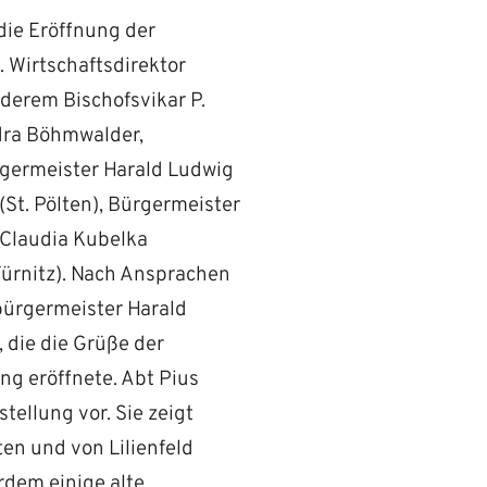
 die Eröffnung der
t. Wirtschaftsdirektor
derem Bischofsvikar P.
ndra Böhmwalder,
rgermeister Harald Ludwig
(St. Pölten), Bürgermeister
 Claudia Kubelka
Türnitz). Nach Ansprachen
bürgermeister Harald
die die Grüße der
g eröffnete. Abt Pius
tellung vor. Sie zeigt
ten und von Lilienfeld
rdem einige alte