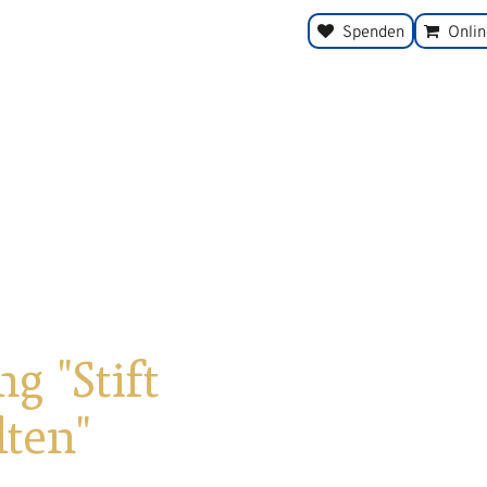
Spenden
Onli
g "Stift
lten"