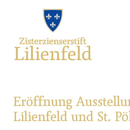
Zum
Hauptnavigation
Zur
Seitenbereiche:
Logo
Inhalt
Footernavigation
Zisterzienserstift
Lilienfeld
verlinkt
zur
Startseite
Eröffnung Ausstellun
Lilienfeld und St. Pö