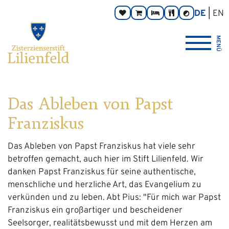
Zum
Hauptnavigation
Zur
Seitenbereiche:
DE
EN
Spenden
Online-
Zimmer
Taverne
Kontrast
Inhalt
Footernavigation
umschalten
Shop
Logo
MENÜ
Zisterzienserstift
Lilienfeld
verlinkt
zur
Startseite
Das Ableben von Papst
Franziskus
Das Ableben von Papst Franziskus hat viele sehr
betroffen gemacht, auch hier im Stift Lilienfeld. Wir
danken Papst Franziskus für seine authentische,
menschliche und
herzliche Art, das Evangelium zu
verkünden und zu leben. Abt Pius: "Für mich war Papst
Franziskus ein großartiger und bescheidener
Seelsorger, realitätsbewusst und mit dem Herzen am