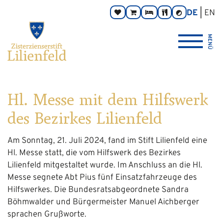
Zum
Hauptnavigation
Zur
Seitenbereiche:
DE
EN
Spenden
Online-
Zimmer
Taverne
Kontrast
Inhalt
Footernavigation
umschalten
Shop
Logo
MENÜ
Zisterzienserstift
Lilienfeld
verlinkt
zur
Startseite
Hl. Messe mit dem Hilfswerk
des Bezirkes Lilienfeld
Am Sonntag, 21. Juli 2024, fand im Stift Lilienfeld eine
Hl. Messe statt, die vom Hilfswerk des Bezirkes
Lilienfeld mitgestaltet wurde. Im Anschluss an die Hl.
Messe segnete Abt Pius fünf Einsatzfahrzeuge des
Hilfswerkes. Die Bundesratsabgeordnete Sandra
Böhmwalder und Bürgermeister Manuel Aichberger
sprachen Grußworte.