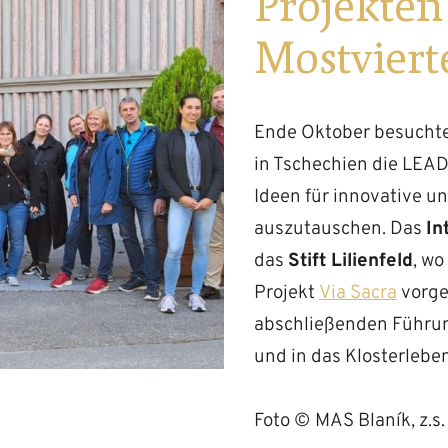
Projekten
Mostviert
Ende Oktober besuchte
in Tschechien die LEA
Ideen für innovative u
auszutauschen. Das
In
das
Stift Lilienfeld
, wo
Projekt
Via Sacra
vorge
abschließenden Führung 
und in das Klosterleben
Foto ©
MAS Blaník, z.s.