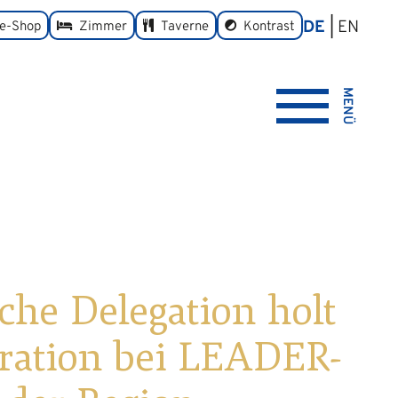
DE
EN
umschalten
ne-Shop
Zimmer
Taverne
Kontrast
MENÜ
che Delegation holt
iration bei LEADER-