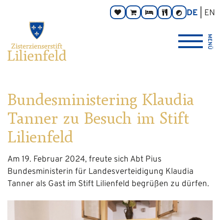
Zum
Hauptnavigation
Zur
Seitenbereiche:
DE
EN
Spenden
Online-
Zimmer
Taverne
Kontrast
Inhalt
Footernavigation
umschalten
Shop
Logo
MENÜ
Zisterzienserstift
Lilienfeld
verlinkt
zur
Startseite
Bundesministering Klaudia
Tanner zu Besuch im Stift
Lilienfeld
Am 19. Februar 2024, freute sich Abt Pius
Bundesministerin für Landesverteidigung Klaudia
Tanner als Gast im Stift Lilienfeld begrüßen zu dürfen.