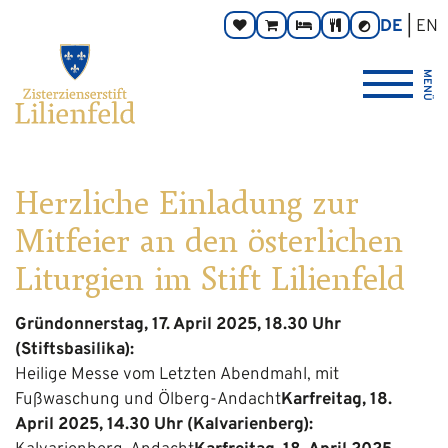
Zum
Hauptnavigation
Zur
Seitenbereiche:
DE
EN
Spenden
Online-
Zimmer
Taverne
Kontrast
Inhalt
Footernavigation
umschalten
Shop
Logo
MENÜ
Zisterzienserstift
Lilienfeld
verlinkt
zur
Startseite
Herzliche Einladung zur
Mitfeier an den österlichen
Liturgien im Stift Lilienfeld
Gründonnerstag, 17. April 2025, 18.30 Uhr
(Stiftsbasilika):
Heilige Messe vom Letzten Abendmahl, mit
Fußwaschung und Ölberg-Andacht
Karfreitag, 18.
April 2025, 14.30 Uhr (Kalvarienberg):