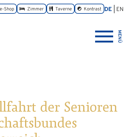
DE
EN
umschalten
ne-Shop
Zimmer
Taverne
Kontrast
MENÜ
lfahrt der Senioren
chaftsbundes