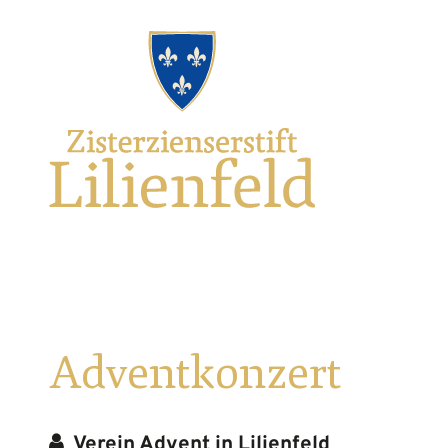
Zum
Hauptnavigation
Zur
Seitenbereiche:
Logo
Inhalt
Footernavigation
Zisterzienserstift
Lilienfeld
verlinkt
zur
Startseite
Adventkonzert
Verein Advent in Lilienfeld