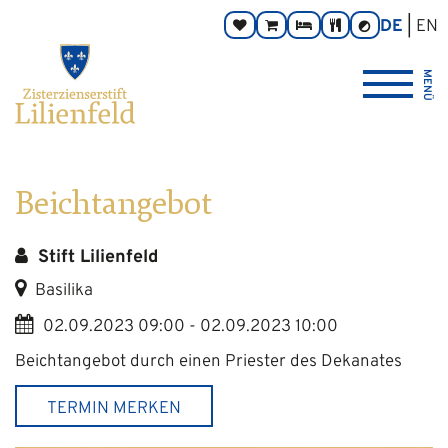
Zum
Hauptnavigation
Zur
Seitenbereiche:
DE
EN
Spenden
Online-
Zimmer
Taverne
Kontrast
Inhalt
Footernavigation
umschalten
Shop
Logo
MENÜ
Zisterzienserstift
Lilienfeld
verlinkt
zur
Startseite
Beichtangebot
Stift Lilienfeld
Basilika
02.09.2023 09:00 - 02.09.2023 10:00
Beichtangebot durch einen Priester des Dekanates
TERMIN MERKEN