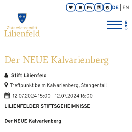
Zum
Hauptnavigation
Zur
Seitenbereiche:
DE
EN
Spenden
Online-
Zimmer
Taverne
Kontrast
Inhalt
Footernavigation
umschalten
Shop
Logo
MENÜ
Zisterzienserstift
Lilienfeld
verlinkt
zur
Startseite
Der NEUE Kalvarienberg
Stift Lilienfeld
Treffpunkt beim Kalvarienberg, Stangental!
12.07.2024 15:00 - 12.07.2024 16:00
LILIENFELDER STIFTSGEHEIMNISSE
Der NEUE Kalvarienberg