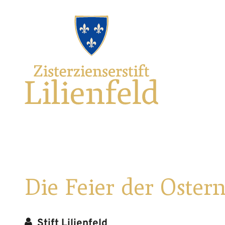
Zum
Hauptnavigation
Zur
Seitenbereiche:
Logo
Inhalt
Footernavigation
Zisterzienserstift
Lilienfeld
verlinkt
zur
Startseite
Die Feier der Oster
Stift Lilienfeld