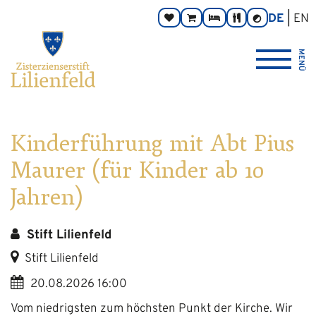
Zum
Hauptnavigation
Zur
Seitenbereiche:
DE
EN
Spenden
Online-
Zimmer
Taverne
Kontrast
Inhalt
Footernavigation
umschalten
Shop
Logo
MENÜ
Zisterzienserstift
Lilienfeld
verlinkt
zur
Startseite
Kinderführung mit Abt Pius
Maurer (für Kinder ab 10
Jahren)
Stift Lilienfeld
Stift Lilienfeld
20.08.2026 16:00
Vom niedrigsten zum höchsten Punkt der Kirche. Wir