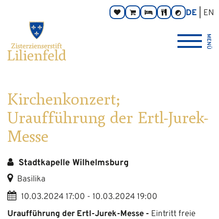
Zum
Hauptnavigation
Zur
Seitenbereiche:
DE
EN
Spenden
Online-
Zimmer
Taverne
Kontrast
Inhalt
Footernavigation
umschalten
Shop
Logo
MENÜ
Zisterzienserstift
Lilienfeld
verlinkt
zur
Startseite
Kirchenkonzert;
Uraufführung der Ertl-Jurek-
Messe
Stadtkapelle Wilhelmsburg
Basilika
10.03.2024 17:00 - 10.03.2024 19:00
Uraufführung der Ertl-Jurek-Messe -
Eintritt freie