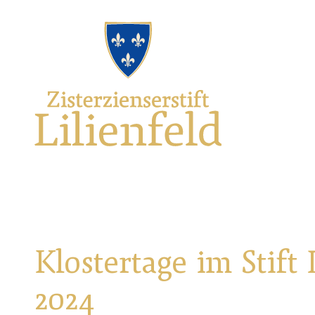
Zum
Hauptnavigation
Zur
Seitenbereiche:
Logo
Inhalt
Footernavigation
Zisterzienserstift
Lilienfeld
verlinkt
zur
Startseite
Klostertage im Stift 
2024