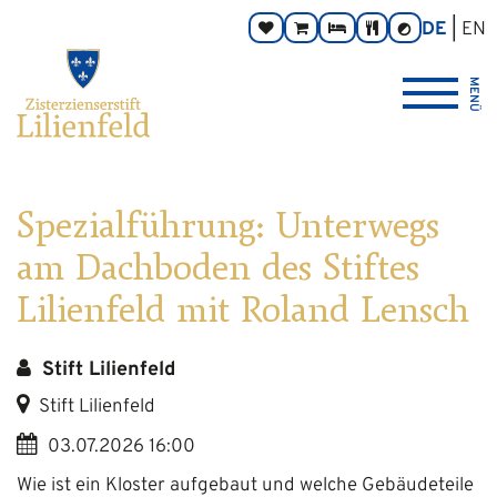
Zum
Hauptnavigation
Zur
Seitenbereiche:
DE
EN
Spenden
Online-
Zimmer
Taverne
Kontrast
Inhalt
Footernavigation
umschalten
Shop
Logo
MENÜ
Zisterzienserstift
Lilienfeld
verlinkt
zur
Startseite
Spezialführung: Unterwegs
am Dachboden des Stiftes
Lilienfeld mit Roland Lensch
Stift Lilienfeld
Stift Lilienfeld
03.07.2026 16:00
Wie ist ein Kloster aufgebaut und welche Gebäudeteile