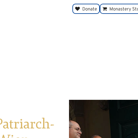
Donate
Monastery St
Patriarch-