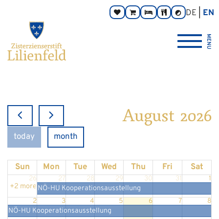
Go
Main
Footer
Page
DE
EN
Donate
Monastery
Rooms
Abbey
Contrast
to
navigation
navigation
areas:
toggle
Store
Tavern
{logo_link_label_accessible}
content
MENU
August 2026
today
month
Sun
Mon
Tue
Wed
Thu
Fri
Sat
26
27
28
29
30
31
1
+2 more
NÖ-HU Kooperationsausstellung
2
3
4
5
6
7
8
NÖ-HU Kooperationsausstellung