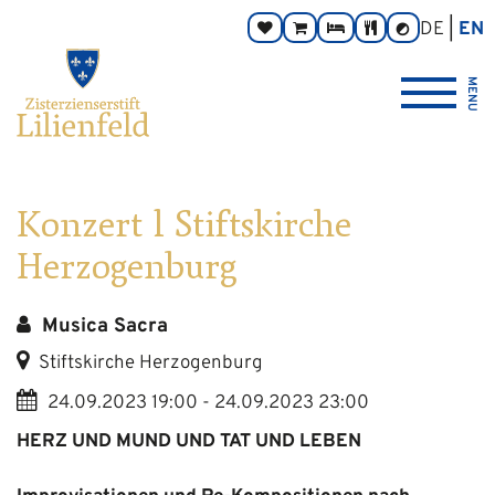
Go
Main
Footer
Page
DE
EN
Donate
Monastery
Rooms
Abbey
Contrast
to
navigation
navigation
areas:
toggle
Store
Tavern
{logo_link_label_accessible}
content
MENU
Konzert l Stiftskirche
Herzogenburg
Musica Sacra
Stiftskirche Herzogenburg
24.09.2023 19:00 - 24.09.2023 23:00
HERZ UND MUND UND TAT UND LEBEN