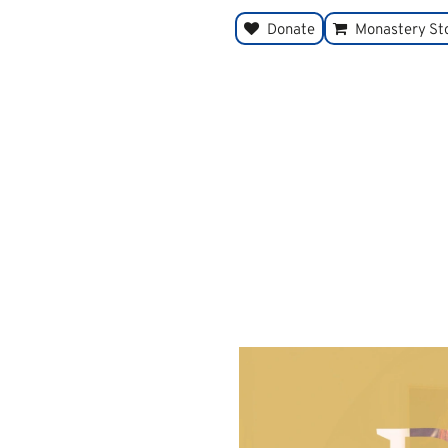
Donate
Monastery St