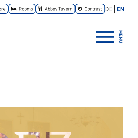
DE
EN
toggle
ore
Rooms
Abbey Tavern
Contrast
MENU